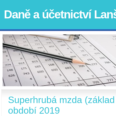
Daně a účetnictví La
Superhrubá mzda (základ
období 2019