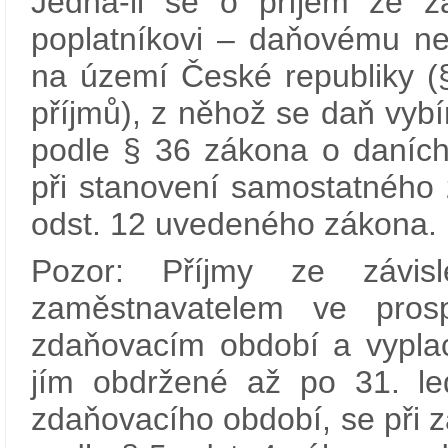
Jedná-li se o příjem ze zá
poplatníkovi – daňovému ne
na území České republiky (
příjmů), z něhož se daň vyb
podle § 36 zákona o daních
při stanovení samostatného
odst. 12 uvedeného zákona.
Pozor: Příjmy ze závisl
zaměstnavatelem ve pro
zdaňovacím období a vypla
jím obdržené až po 31. le
zdaňovacího období, se při 