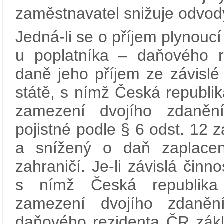
zaměstnavatel snižuje odvod
Jedná-li se o příjem plynoucí 
u poplatníka – daňového 
daně jeho příjem ze závislé
státě, s nímž Česká republi
zamezení dvojího zdaněn
pojistné podle § 6 odst. 12 
a snížený o daň zaplacen
zahraničí. Je-li závislá činn
s nímž Česká republika
zamezení dvojího zdaněn
daňového rezidenta ČR zák