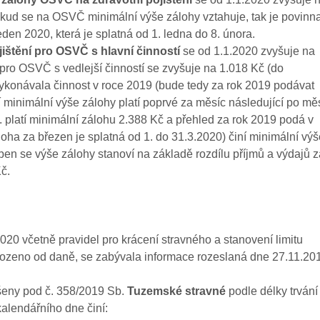
okud se na OSVČ minimální výše zálohy vztahuje, tak je povinn
leden 2020, která je splatná od 1. ledna do 8. února.
štění pro OSVČ s hlavní činností
se od 1.1.2020 zvyšuje na
 pro OSVČ s vedlejší činností se zvyšuje na 1.018 Kč (do
konávala činnost v roce 2019 (bude tedy za rok 2019 podávat
í minimální výše zálohy platí poprvé za měsíc následující po měs
 platí minimální zálohu 2.388 Kč a přehled za rok 2019 podá v
oha za březen je splatná od 1. do 31.3.2020) činí minimální výš
en se výše zálohy stanoví na základě rozdílu příjmů a výdajů z
č.
20 včetně pravidel pro krácení stravného a stanovení limitu
ozeno od daně, se zabývala informace rozeslaná dne 27.11.20
šeny pod č. 358/2019 Sb.
Tuzemské stravné
podle délky trvání
kalendářního dne činí: