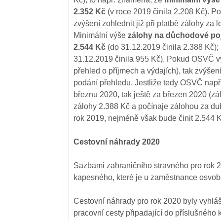
2.352 Kč
(v roce 2019 činila 2.208 Kč). P
zvýšení zohlednit již při platbě zálohy za 
Minimální výše
zálohy na důchodové poji
2.544 Kč
(do 31.12.2019 činila 2.388 Kč);
31.12.2019 činila 955 Kč). Pokud OSVČ vy
přehled o příjmech a výdajích), tak zvýšen
podání přehledu. Jestliže tedy OSVČ např.
březnu 2020, tak ještě za březen 2020 (zál
zálohy 2.388 Kč a počínaje zálohou za dub
rok 2019, nejméně však bude činit 2.544 K
Cestovní náhrady 2020
Sazbami zahraničního stravného pro rok 20
kapesného, které je u zaměstnance osvob
Cestovní náhrady pro rok 2020 byly vyhlá
pracovní cesty připadající do příslušného 