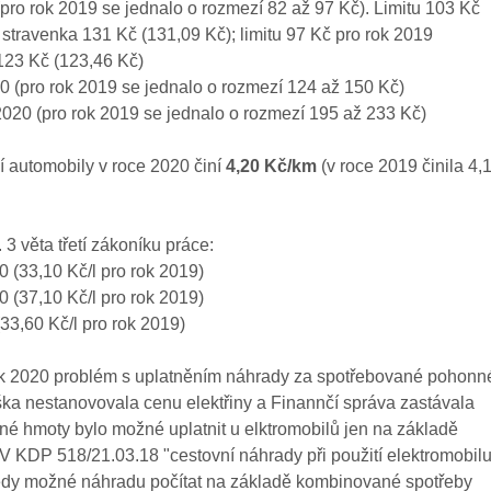
(pro rok 2019 se jednalo o rozmezí 82 až 97 Kč). Limitu 103 Kč
stravenka 131 Kč (131,09 Kč); limitu 97 Kč pro rok 2019
123 Kč (123,46 Kč)
20 (pro rok 2019 se jednalo o rozmezí 124 až 150 Kč)
 2020 (pro rok 2019 se jednalo o rozmezí 195 až 233 Kč)
í automobily v roce 2020 činí
4,20 Kč/km
(v roce 2019 činila 4,
 3 věta třetí zákoníku práce:
0 (33,10 Kč/l pro rok 2019)
0 (37,10 Kč/l pro rok 2019)
(33,60 Kč/l pro rok 2019)
rok 2020 problém s uplatněním náhrady za spotřebované pohonn
áška nestanovovala cenu elektřiny a Finannčí správa zastávala
é hmoty bylo možné uplatnit u elktromobilů jen na základě
KV KDP 518/21.03.18 "cestovní náhrady při použití elektromobilu
tedy možné náhradu počítat na základě kombinované spotřeby