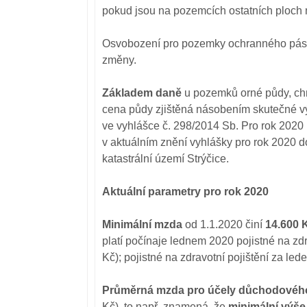
pokud jsou na pozemcích ostatních ploch
Osvobození pro pozemky ochranného pásm
změny.
Základem daně
u pozemků orné půdy, chme
cena půdy zjištěná násobením skutečné 
ve vyhlášce č. 298/2014 Sb. Pro rok 2020
v aktuálním znění vyhlášky pro rok 2020 
katastrální území Strýčice.
Aktuální parametry pro rok 2020
Minimální mzda
od 1.1.2020 činí
14.600 
platí počínaje lednem 2020 pojistné na zdr
Kč); pojistné na zdravotní pojištění za led
Průměrná mzda pro účely důchodového
Kč), to např. znamená, že
minimální výše