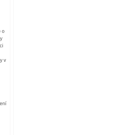
 o
ky
ci
y v
ení