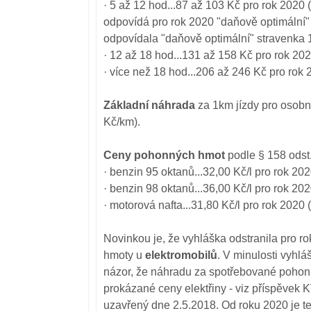
· 5 až 12 hod...87 až 103 Kč pro rok 2020 
odpovídá pro rok 2020 "daňově optimální" 
odpovídala "daňově optimální" stravenka 
· 12 až 18 hod...131 až 158 Kč pro rok 20
· více než 18 hod...206 až 246 Kč pro rok
Základní náhrada
za 1km jízdy pro osobn
Kč/km).
Ceny pohonných hmot
podle § 158 odst.
· benzin 95 oktanů...32,00 Kč/l pro rok 202
· benzin 98 oktanů...36,00 Kč/l pro rok 202
· motorová nafta...31,80 Kč/l pro rok 2020 
Novinkou je, že vyhláška odstranila pro 
hmoty u
elektromobilů
. V minulosti vyhl
názor, že náhradu za spotřebované pohonn
prokázané ceny elektřiny - viz příspěvek 
uzavřený dne 2.5.2018. Od roku 2020 je 