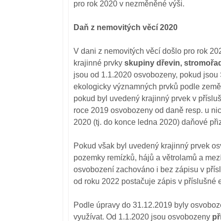
pro rok 2020 v nezměněné výši.
Daň z nemovitých věcí 2020
V dani z nemovitých věcí došlo pro rok 
krajinné prvky
skupiny dřevin, stromořad
jsou od 1.1.2020 osvobozeny, pokud jsou
ekologicky významných prvků podle zemědě
pokud byl uvedený krajinný prvek v přísl
roce 2019 osvobozeny od daně resp. u nic
2020 (tj. do konce ledna 2020) daňové přiz
Pokud však byl uvedený krajinný prvek os
pozemky remízků, hájů a větrolamů a mezí 
osvobození zachováno i bez zápisu v přísl
od roku 2022 postačuje zápis v příslušné 
Podle úpravy do 31.12.2019 byly osvoboz
využívat. Od 1.1.2020 jsou osvobozeny
př