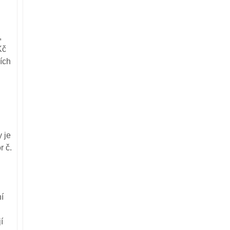
,
Kč
ích
 je
r č.
í
í