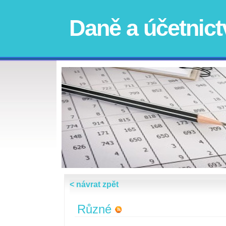
Daně a účetnict
< návrat zpět
Různé