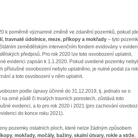
2020 k poměrně významné změně ve zdanění pozemků, pokud jde
í, travnaté údolnice, meze, příkopy a mokřady
– tyto pozem
 Státním zemědělským intervenčním fondem evidovány v eviden
lských předpisů. Pro rok 2020 lze toto osvobození uplatnit,
ušné evidenci zapsán k 1.1.2020. Pokud uvedené pozemky nebyl
h příslušné osvobození nebylo uplatněno, je nutné podat za rok
nání a toto osvobození v něm uplatnit.
vobozen podle úpravy účinné do 31.12.2019, tj. jednalo se o
na orné půdě či trvalých travních porostech, zůstává toto
ušné evidenci, a to pro rok 2020 i 2021 (pro zachování osvoboz
evidenci do konce roku 2021).
eny pozemky ostatních ploch, které nelze žádným způsobem
íkopy, mokřady, močály, bažiny, skalní útvary, rokle a strže
,