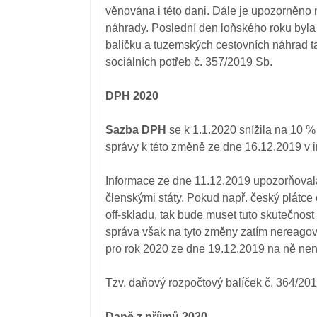
věnována i této dani. Dále je upozorněno 
náhrady. Poslední den loňského roku byl
balíčku a tuzemských cestovních náhrad ta
sociálních potřeb č. 357/2019 Sb.
DPH 2020
Sazba DPH
se k 1.1.2020 snížila na 10 %
správy k této změně ze dne 16.12.2019 v 
Informace ze dne 11.12.2019 upozorňoval
členskými státy. Pokud např. český plátce 
off-skladu, tak bude muset tuto skutečnos
správa však na tyto změny zatím nereagov
pro rok 2020 ze dne 19.12.2019 na ně ne
Tzv. daňový rozpočtový balíček č. 364/20
Daně z příjmů 2020