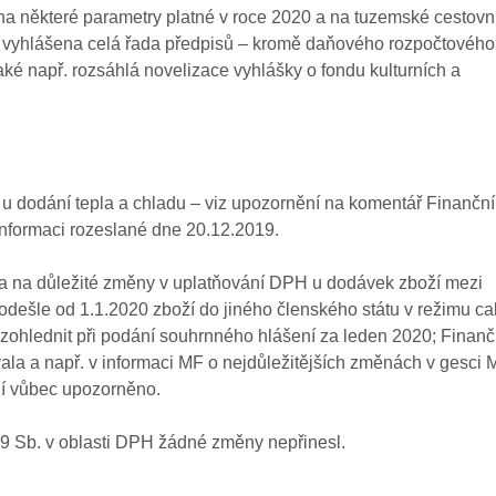
na některé parametry platné v roce 2020 a na tuzemské cestovn
a vyhlášena celá řada předpisů – kromě daňového rozpočtového
ké např. rozsáhlá novelizace vyhlášky o fondu kulturních a
 u dodání tepla a chladu – viz upozornění na komentář Finanční
informaci rozeslané dne 20.12.2019.
a na důležité změny v uplatňování DPH u dodávek zboží mezi
odešle od 1.1.2020 zboží do jiného členského státu v režimu cal
t zohlednit při podání souhrnného hlášení za leden 2020; Finanč
ala a např. v informaci MF o nejdůležitějších změnách v gesci 
ní vůbec upozorněno.
19 Sb. v oblasti DPH žádné změny nepřinesl.