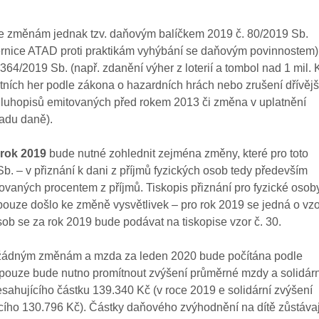
e změnám jednak tzv. daňovým balíčkem 2019 č. 80/2019 Sb.
ěrnice ATAD proti praktikám vyhýbání se daňovým povinnostem)
4/2019 Sb. (např. zdanění výher z loterií a tombol nad 1 mil. 
tních her podle zákona o hazardních hrách nebo zrušení dřívějš
dluhopisů emitovaných před rokem 2013 či změna v uplatnění
ladu daně).
rok 2019
bude nutné zohlednit zejména změny, které pro toto
b. – v přiznání k dani z příjmů fyzických osob tedy především
vaných procentem z příjmů. Tiskopis přiznání pro fyzické osoby
5; pouze došlo ke změně vysvětlivek – pro rok 2019 se jedná o vzo
sob se za rok 2019 bude podávat na tiskopise vzor č. 30.
 žádným změnám a mzda za leden 2020 bude počítána podle
– pouze bude nutno promítnout zvýšení průměrné mzdy a solidárn
esahujícího částku 139.340 Kč (v roce 2019 e solidární zvýšení
ícího 130.796 Kč). Částky daňového zvýhodnění na dítě zůstávaj