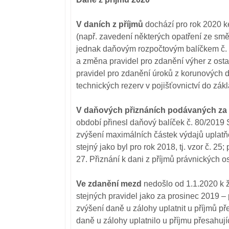
V daních z příjmů
dochází pro rok 2020 k
(např. zavedení některých opatření ze sm
jednak daňovým rozpočtovým balíčkem č. 36
a změna pravidel pro zdanění výher z osta
pravidel pro zdanění úroků z korunových 
technických rezerv v pojišťovnictví do zák
V daňových přiznáních podávaných za 
období přinesl daňový balíček č. 80/2019 S
zvýšení maximálních částek výdajů uplatňo
stejný jako byl pro rok 2018, tj. vzor č. 2
27. Přiznání k dani z příjmů právnických o
Ve zdanění mezd
nedošlo od 1.1.2020 k
stejných pravidel jako za prosinec 2019 
zvýšení daně u zálohy uplatnit u příjmů př
daně u zálohy uplatnilo u příjmu přesahuj