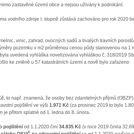
 mimo zastavěné území obce a nejsou užívány k podnikání.
a vodního zdroje I. stupně zůstává zachováno pro rok 2020 b
lnic, vinic, zahrad, ovocných sadů a trvalých travních porostů
výměry pozemku v m2 průměrnou cenou půdy stanovenou na 1 
 byla uvedená vyhláška novelizována vyhláškou č. 318/2019 Sb.
došlo ke změně u 57 katastrálních území a nově bylo zařazeno
Kč
, to např. znamená, že osoby bez zdanitelných příjmů (OBZP)
avotní pojištění ve výši
1.971 Kč
(za prosinec 2019 to bylo 1.8
en je přitom splatné od 1. ledna do 8. února.
 pojištění
od 1.1.2020 činí
34.835 Kč
(v roce 2019 činila 32.6
 zálohy OSVČ na zdravotní pojištění
se od 1.1.2020 zvyšuje 