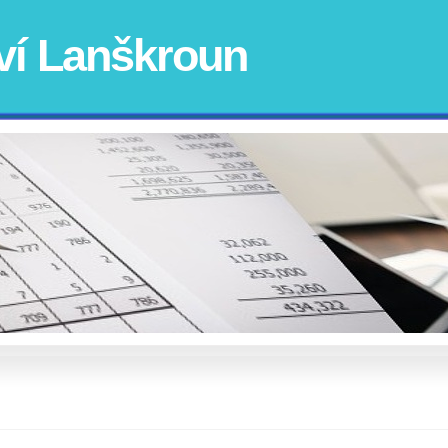
ví Lanškroun