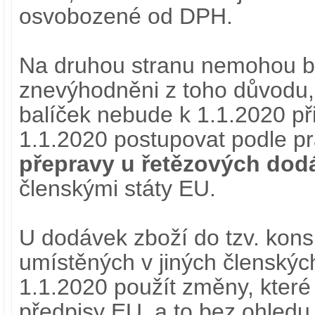
osvobozené od DPH.
Na druhou stranu nemohou být
znevýhodněni z toho důvodu,
balíček nebude k 1.1.2020 při
1.1.2020 postupovat podle p
přepravy u řetězových dod
členskými státy EU.
U dodávek zboží do tzv. kons
umístěných v jiných členskýc
1.1.2020 použít změny, které v
předpisy EU, a to bez ohledu 