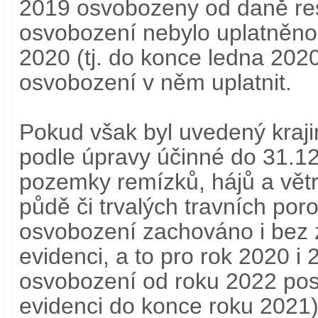
2019 osvobozeny od daně res
osvobození nebylo uplatněno,
2020 (tj. do konce ledna 2020
osvobození v něm uplatnit.
Pokud však byl uvedený kraj
podle úpravy účinné do 31.12.
pozemky remízků, hájů a vět
půdě či trvalých travních por
osvobození zachováno i bez z
evidenci, a to pro rok 2020 i
osvobození od roku 2022 post
evidenci do konce roku 2021)