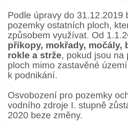
Podle úpravy do 31.12.2019 
pozemky ostatních ploch, kt
způsobem využívat. Od 1.1.
příkopy, mokřady, močály, b
rokle a strže
, pokud jsou na
ploch mimo zastavěné území 
k podnikání.
Osvobození pro pozemky oc
vodního zdroje I. stupně zůs
2020 beze změny.