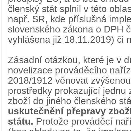
členský stát splnil v této obla
např. SR, kde příslušná impl
slovenského zákona o DPH č.
vyhlášena již 18.11.2019) či n
Zásadní otázkou, které je v 
novelizace prováděcího naří
2018/1912 věnovat zvýšenou 
prostředky prokazující jednu
zboží do jiného členského stá
uskutečnění přepravy zbož
státu.
Protože prováděcí naří