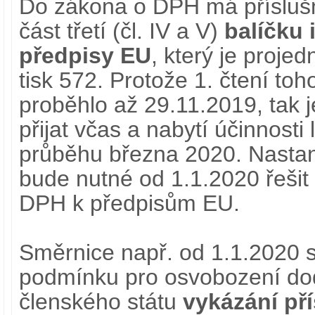
Do zákona o DPH má přísluš
část třetí (čl. IV a V)
balíčku 
předpisy EU
, který je proj
tisk 572. Protože 1. čtení to
proběhlo až 29.11.2019, tak je
přijat včas a nabytí účinnosti
průběhu března 2020. Nastan
bude nutné od 1.1.2020 řeši
DPH k předpisům EU.
Směrnice např. od 1.1.2020 
podmínku pro osvobození dod
členského státu
vykázání př