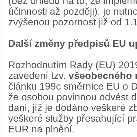
(bez ohledu na to, že imple
účinnosti až později), je nutn
zvýšenou pozornost již od 1.
Další změny předpisů EU u
Rozhodnutím Rady (EU) 2019
zavedení tzv.
všeobecného r
článku 199c směrnice EU o 
že osobou povinnou odvést d
dani, jíž je dodáno veškeré z
veškeré služby přesahující 
EUR na plnění.