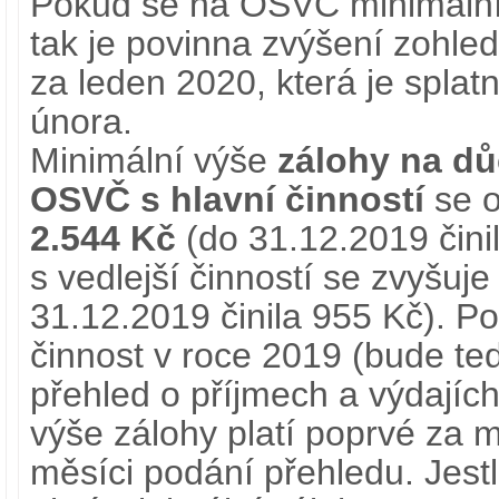
Pokud se na OSVČ minimální 
tak je povinna zvýšení zohledn
za leden 2020, která je splat
února.
Minimální výše
zálohy na dů
OSVČ s hlavní činností
se o
2.544 Kč
(do 31.12.2019 čini
s vedlejší činností se zvyšuj
31.12.2019 činila 955 Kč). 
činnost v roce 2019 (bude te
přehled o příjmech a výdajích
výše zálohy platí poprvé za m
měsíci podání přehledu. Jest