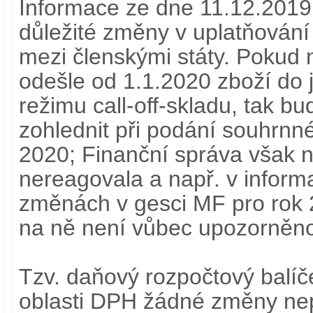
Informace ze dne 11.12.2019
důležité změny v uplatňován
mezi členskými státy. Pokud 
odešle od 1.1.2020 zboží do 
režimu call-off-skladu, tak b
zohlednit při podání souhrnn
2020; Finanční správa však 
nereagovala a např. v informa
změnách v gesci MF pro rok 
na ně není vůbec upozorněn
Tzv. daňový rozpočtový balíč
oblasti DPH žádné změny nep