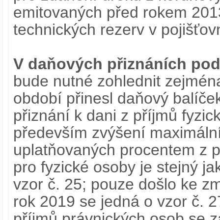
emitovaných před rokem 2013
technických rezerv v pojišťov
V daňových přiznáních pod
bude nutné zohlednit zejména
období přinesl daňový balíček
přiznání k dani z příjmů fyzi
především zvýšení maximální
uplatňovaných procentem z př
pro fyzické osoby je stejný jak
vzor č. 25; pouze došlo ke z
rok 2019 se jedná o vzor č. 2
příjmů právnických osob se 