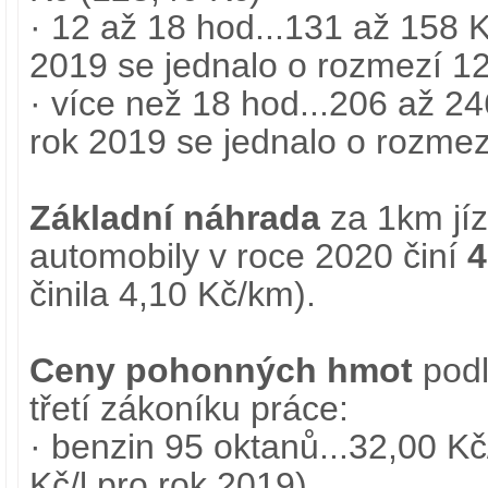
· 12 až 18 hod...131 až 158 K
2019 se jednalo o rozmezí 1
· více než 18 hod...206 až 24
rok 2019 se jednalo o rozmez
Základní náhrada
za 1km jíz
automobily v roce 2020 činí
4
činila 4,10 Kč/km).
Ceny pohonných hmot
podl
třetí zákoníku práce:
· benzin 95 oktanů...32,00 Kč
Kč/l pro rok 2019)