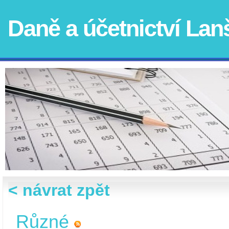
Daně a účetnictví La
< návrat zpět
Různé