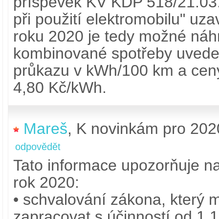
příspěvek KV KDP 518/21.03.
při použití elektromobilu" uz
roku 2020 je tedy možné náh
kombinované spotřeby uvede
průkazu v kWh/100 km a cen
4,80 Kč/kWh.
Mareš
,
K novinkám pro 202
odpovědět
Tato informace upozorňuje na
rok 2020:
• schvalování zákona, který
zapracovat s účinností od 1.