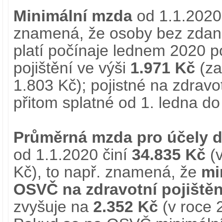
Minimální mzda
od 1.1.2020
znamená, že osoby bez zdani
platí počínaje lednem 2020 po
pojištění ve výši
1.971 Kč
(za
1.803 Kč); pojistné na zdravot
přitom splatné od 1. ledna do
Průměrná mzda pro účely 
od 1.1.2020 činí
34.835 Kč
(v
Kč), to např. znamená, že
mi
OSVČ na zdravotní pojištěn
zvyšuje na
2.352 Kč
(v roce 2