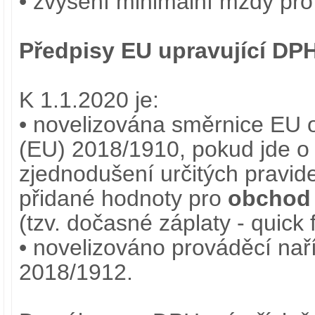
• zvýšení minimální mzdy pro
Předpisy EU upravující DPH
K 1.1.2020 je:
• novelizována směrnice EU
(EU) 2018/1910, pokud jde o
zjednodušení určitých pravid
přidané hodnoty pro
obchod 
(tzv. dočasné záplaty - quick 
• novelizováno prováděcí na
2018/1912.