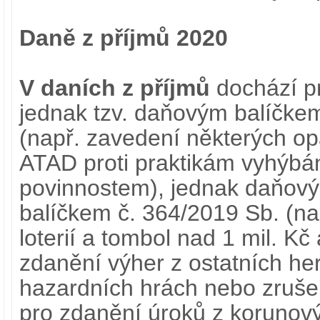
Daně z příjmů 2020
V daních z příjmů
dochází p
jednak tzv. daňovým balíčke
(např. zavedení některých op
ATAD proti praktikám vyhýbá
povinnostem), jednak daňov
balíčkem č. 364/2019 Sb. (na
loterií a tombol nad 1 mil. K
zdanění výher z ostatních he
hazardních hrách nebo zrušen
pro zdanění úroků z korunov