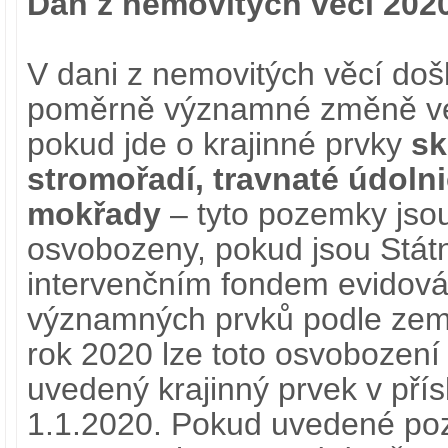
Daň z nemovitých věcí 202
V dani z nemovitých věcí doš
poměrně významné změně ve
pokud jde o krajinné prvky
sk
stromořadí, travnaté údolni
mokřady
– tyto pozemky jso
osvobozeny, pokud jsou Stá
intervenčním fondem evidová
významných prvků podle zem
rok 2020 lze toto osvobození 
uvedený krajinný prvek v pří
1.1.2020. Pokud uvedené po