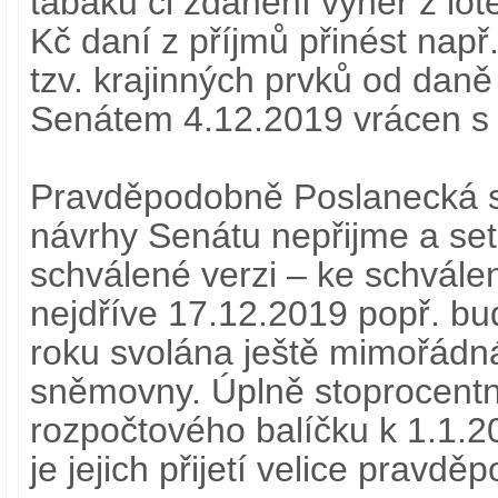
tabáku či zdanění výher z lote
Kč daní z příjmů přinést nap
tzv. krajinných prvků od daně
Senátem 4.12.2019 vrácen s
Pravděpodobně Poslanecká
návrhy Senátu nepřijme a se
schválené verzi – ke schválen
nejdříve 17.12.2019 popř. b
roku svolána ještě mimořádn
sněmovny. Úplně stoprocentn
rozpočtového balíčku k 1.1.20
je jejich přijetí velice pravdě