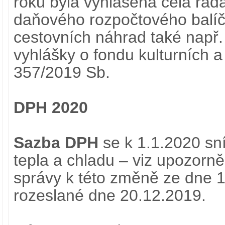
roku byla vyhlášena celá řad
daňového rozpočtového balí
cestovních náhrad také např.
vyhlášky o fondu kulturních a
357/2019 Sb.
DPH 2020
Sazba DPH
se k 1.1.2020 sn
tepla a chladu – viz upozorn
správy k této změně ze dne 1
rozeslané dne 20.12.2019.