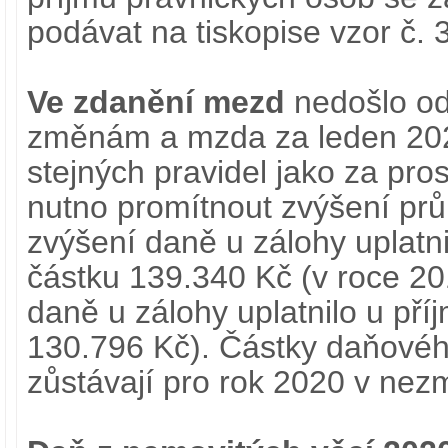
podávat na tiskopise vzor č. 
Ve zdanění mezd
nedošlo od
změnám a mzda za leden 202
stejných pravidel jako za pr
nutno promítnout zvýšení pr
zvýšení daně u zálohy uplatni
částku 139.340 Kč (v roce 20
daně u zálohy uplatnilo u pří
130.796 Kč). Částky daňovéh
zůstávají pro rok 2020 v nez