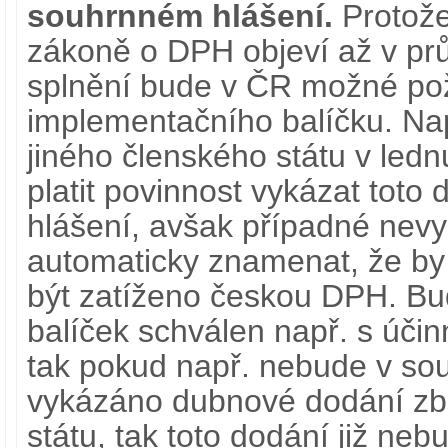
souhrnném hlášení.
Protože
zákoně o DPH objeví až v prů
splnění bude v ČR možné pož
implementačního balíčku. Nap
jiného členského státu v ledn
platit povinnost vykázat tot
hlášení, avšak případné nev
automaticky znamenat, že b
být zatíženo českou DPH. Bu
balíček schválen např. s účin
tak pokud např. nebude v so
vykázáno dubnové dodání zbo
státu, tak toto dodání již ne